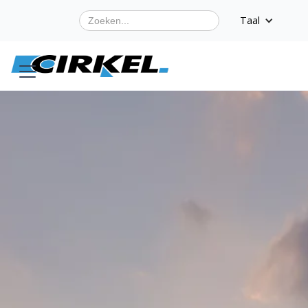
Taal
Bouwmaterialen
Bouwexpertise met
sterke merken