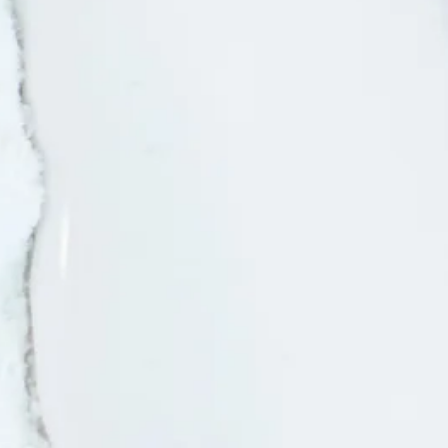
®
CIRCOSIL
Grondstof voor bouwchemische
toepassingen
®
CIRCOLIT
Grondstof voor papier-, verf- en
laktoepassingen