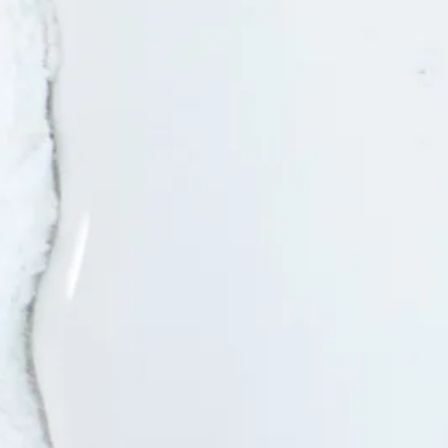
®
CIRCOSICHT
De kalkzandsteen gevelsteen