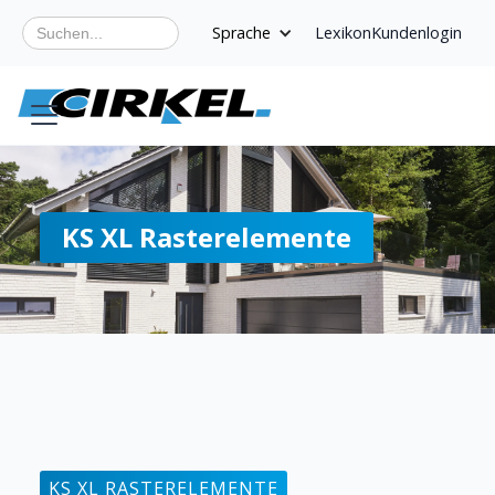
Sprache
Lexikon
Kundenlogin
KS XL Rasterelemente
KS XL RASTERELEMENTE