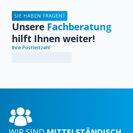
SIE HABEN FRAGEN?
LOGISTIK-KONZEPT
Unsere
Fachberatung
Auf die Baustelle - wie Sie es brauchen
hilft Ihnen weiter!
Ihre Postleitzahl
WIR SIND
MITTELSTÄNDISCH