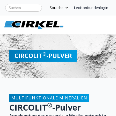
Sprache
Lexikon
Kundenlogin
®
CIRCOLIT
-PULVER
MULTIFUNKTIONALE MINERALIEN
®
CIRCOLIT
-Pulver
Angelehnt an das erstmals in Mexiko entdeckte