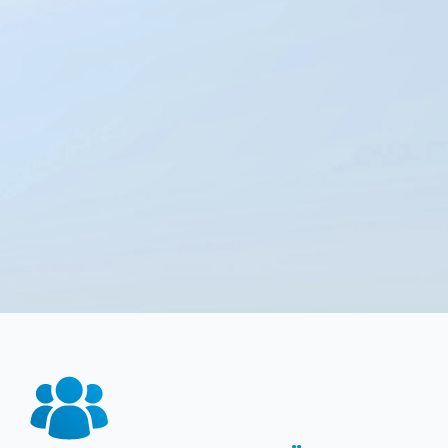
typische Analyse; Messung mittels
Lasergranulometrie (Cilas 1064)