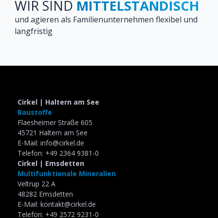
WIR SIND
MITTELSTÄNDISCH
und agieren als Familienunternehmen flexibel und
langfristig
Slide 2 of 5.
Cirkel | Haltern am See
Baustoffe
Flaesheimer Straße 605
45721 Haltern am See
E-Mail: info@cirkel.de
Telefon: +49 2364 9381-0
Cirkel | Emsdetten
Multifunktionale Mineralien
Veltrup 22 A
48282 Emsdetten
E-Mail: kontakt@cirkel.de
Telefon: +49 2572 9231-0