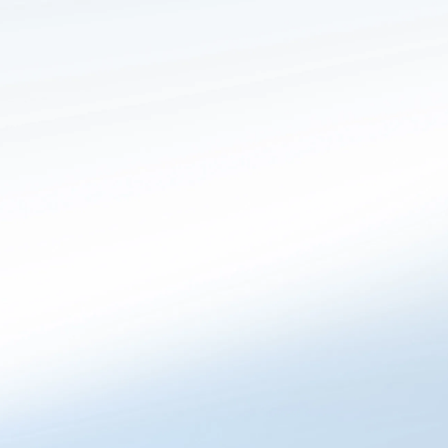
Partikelgröße
Informationen zur Abwicklung
Dokumente
Partikelgröße
d
[µm]
d
[µm]
50
97
®
CIRCOLIT
-
9,0
38,0
Pulver