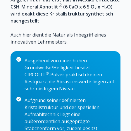
i
CSH-Mineral
Xonotlit
(6 CaO x 6 SiO
x H
O)
2
2
wird exakt diese Kristallstruktur synthetisch
nachgestellt.
Auch hier dient die Natur als Inbegriff eines
innovativen Lehrmeisters.
Ausgehend von einer hohen
Grundweiße/Helligkeit besitzt
®
CIRCOLIT
-Pulver praktisch keinen
Restquarz; die Abrasionswerte liegen auf
sehr niedrigem Niveau.
Aufgrund seiner definierten
Kristallstruktur und der speziellen
Aufmahltechnik liegt eine
außerordentlich ausgeprägte
Stäbchenform vor, zudem besitzt