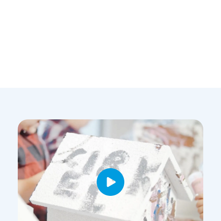
WIR SIND
INNOVATIV
Und nutzen unser langjähriges Know-How
i
i
i
mit
Kalk
,
Sand
und
Wasser
für eine
umfangreiche Anwendungsvielfalt