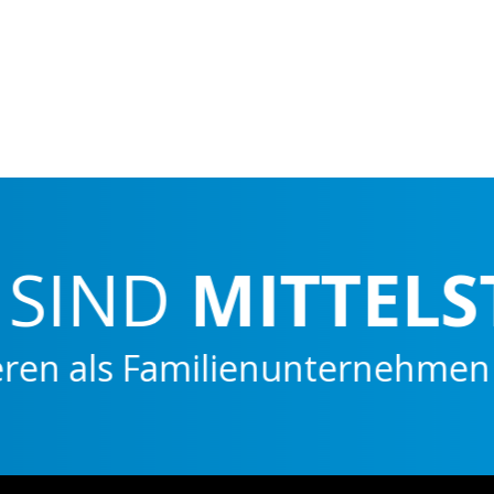
IND
MITTELSTÄ
ls Familienunternehmen flexibe