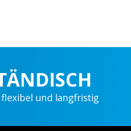
NDISCH
l und langfristig