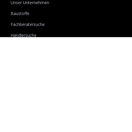
Unser Unternehmen
Baustoffe
Fachberatersuche
Händlersuche
Multifunktionale Mineralien
Aktuelles
Nachhaltigkeit
Karriere
Downloads
Lexikon
Kontakt