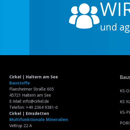
WIR S
und agieren a
Slide 2 of 5.
Cirkel | Haltern am See
Baus
Baustoffe
Flaesheimer Straße 605
KS-O
45721 Haltern am See
E-Mail: info@cirkel.de
KS X
Telefon: +49 2364 9381-0
KS-P
Cirkel | Emsdetten
Multifunktionale Mineralien
PORI
Veltrup 22 A