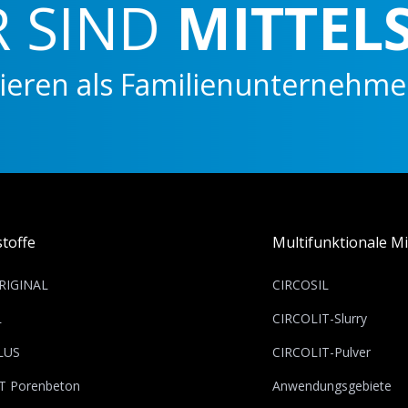
IND
MITTELSTÄ
ls Familienunternehmen flexibe
toffe
Multifunktionale Mi
RIGINAL
CIRCOSIL
L
CIRCOLIT-Slurry
LUS
CIRCOLIT-Pulver
T Porenbeton
Anwendungsgebiete