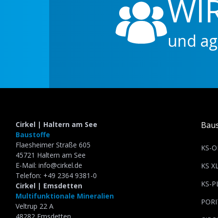
WIR S
und agieren a
Slide 2 of 5.
Cirkel | Haltern am See
Baus
Baustoffe
Flaesheimer Straße 605
KS-O
45721 Haltern am See
E-Mail: info@cirkel.de
KS X
Telefon: +49 2364 9381-0
KS-P
Cirkel | Emsdetten
Multifunktionale Mineralien
PORI
Veltrup 22 A
48282 Emsdetten