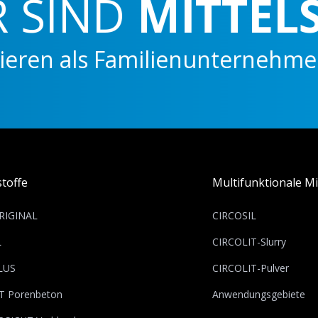
IND
MITTELSTÄ
ls Familienunternehmen flexibe
toffe
Multifunktionale Mi
RIGINAL
CIRCOSIL
L
CIRCOLIT-Slurry
LUS
CIRCOLIT-Pulver
T Porenbeton
Anwendungsgebiete