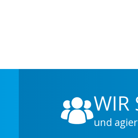
WIR S
und agieren a