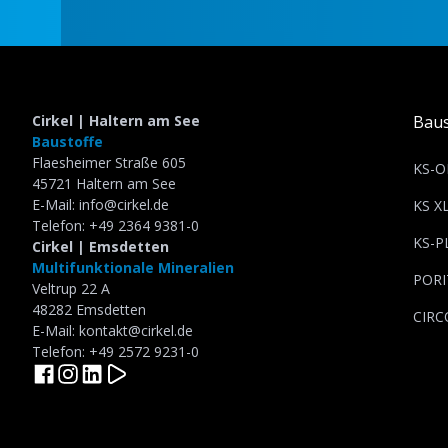
Slide 2 of 5.
Cirkel | Haltern am See
Baus
Baustoffe
Flaesheimer Straße 605
KS-O
45721 Haltern am See
E-Mail: info@cirkel.de
KS X
Telefon: +49 2364 9381-0
KS-P
Cirkel | Emsdetten
Multifunktionale Mineralien
PORI
Veltrup 22 A
48282 Emsdetten
CIRC
E-Mail: kontakt@cirkel.de
Telefon: +49 2572 9231-0