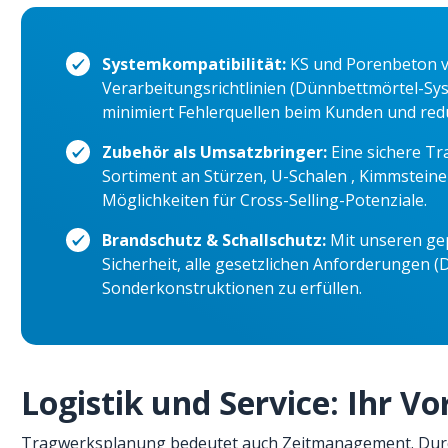
Systemkompatibilität:
KS und Porenbeton v
Verarbeitungsrichtlinien (Dünnbettmörtel-Sy
minimiert Fehlerquellen beim Kunden und red
Zubehör als Umsatzbringer:
Eine sichere T
Sortiment an Stürzen,
U-Schalen
i
, Kimmsteine
Möglichkeiten für Cross-Selling-Potenziale.
Brandschutz & Schallschutz:
Mit unseren ge
Sicherheit, alle gesetzlichen Anforderungen
Sonderkonstruktionen zu erfüllen.
Logistik und Service: Ihr V
Tragwerksplanung bedeutet auch Zeitmanagement. Durc