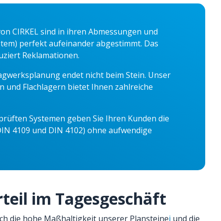
on CIRKEL sind in ihren Abmessungen und
stem) perfekt aufeinander abgestimmt. Das
uziert Reklamationen.
ragwerksplanung endet nicht beim Stein. Unser
n und Flachlagern bietet Ihnen zahlreiche
prüften Systemen geben Sie Ihren Kunden die
 (DIN 4109 und DIN 4102) ohne aufwendige
orteil im Tagesgeschäft
h die hohe Maßhaltigkeit unserer
Plansteine
i
und die